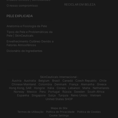
RECICLAR EM BELEZA
O nosso compromisso
PELE EXPLICADA
Anatomia e Fisiologia da Pele
Tipos de Pele e Problemáticas da
Pele | SkinCeuticals
Envelhecimento Cutâneo Devido a
Fatores Atmosféricos
Dicionário de Ingredientes
SkinCeuticals Internacional :
Áustria
Australia
Belgium
Brasil
Canadá
Czech Republic
Chile
Chinese Mainland
Colombia
Denmark
França
Alemanha
Greece
Hong Kong, SAR
Hongrie
Itália
Coreia
Lebanon
Malta
Netherlands
Norway
Mexico
Peru
Portugal
Rússia
Sweden
South Africa
Espanha
Singapore
Suíça
Turquia
Reino Unido
Vietnam
United States SHOP
Mapa do Site
Termos de Utilização
Política de Privacidade
Politica de Cookies
Cookie Settings