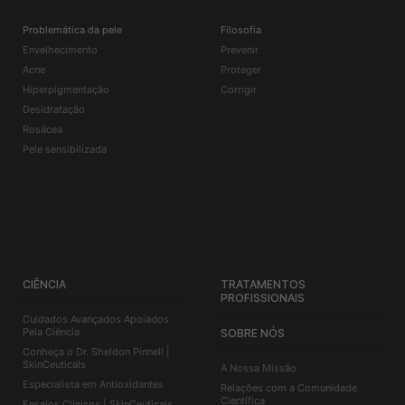
Problemática da pele
Filosofia
Envelhecimento
Prevenir
Acne
Proteger
Hiperpigmentação
Corrigir
Desidratação
Rosácea
Pele sensibilizada
CIÊNCIA
TRATAMENTOS
PROFISSIONAIS
Cuidados Avançados Apoiados
Pela Ciência
SOBRE NÓS
Conheça o Dr. Sheldon Pinnell |
SkinCeuticals
A Nossa Missão
Especialista em Antioxidantes
Relações com a Comunidade
Científica
Ensaios Clínicos | SkinCeuticals