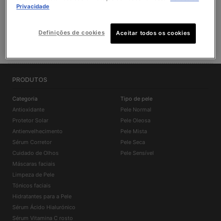
Privacidade
ENCONTRAR UM PONTO DE VENDA SKINCEUTICALS
Definições de cookies
Aceitar todos os cookies
PRODUTOS
Categoria
Tipo de pele
Antioxidante
Pele Normal
Protetor Solar
Pele Oleosa
Antienvelhecimento
Pele Mista
Sérum Corretor
Pele Seca
Cuidado de Olhos
Pele Sensível
Máscaras faciais
Limpeza de Pele
Tónicos faciais
Hidratantes para a Pele
Sérum Ácido Hialurónico
Sérum Vitamina C rosto