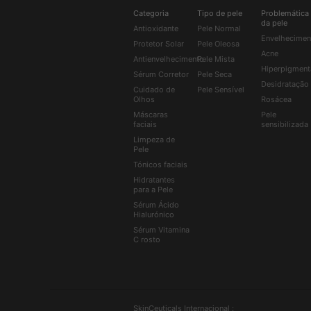
Categoria
Tipo de pele
Problemática
da pele
Antioxidante
Pele Normal
Envelhecimen
Protetor Solar
Pele Oleosa
Acne
Antienvelhecimento
Pele Mista
Hiperpigment
Sérum Corretor
Pele Seca
Desidratação
Cuidado de
Pele Sensível
Olhos
Rosácea
Máscaras
Pele
faciais
sensibilizada
Limpeza de
Pele
Tónicos faciais
Hidratantes
para a Pele
Sérum Ácido
Hialurónico
Sérum Vitamina
C rosto
SkinCeuticals Internacional :