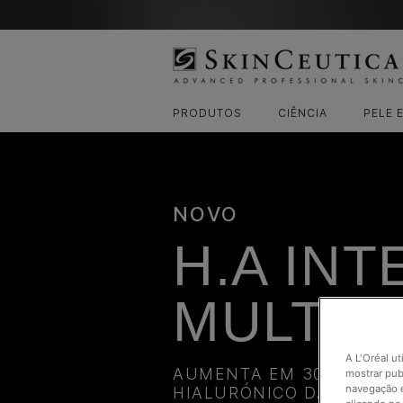
PRODUTOS
CIÊNCIA
PELE 
NOVO
H.A INT
MULTIG
A L'Oréal ut
AUMENTA EM 30% OS NÍV
mostrar pub
navegação e
HIALURÓNICO DA PELE