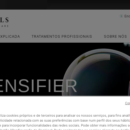
En
EXPLICADA
TRATAMENTOS PROFISSIONAIS
SOBRE NÓS
ENSIFIER
LYCAN
Con
iliza cookies próprios e de terceiros para analisar os nossos serviços, para fins analí
EIS DE ÁCIDO
licidade relacionada com as suas preferências com base num perfil dos seus hábit
 para incorporar funcionalidades das redes sociais. Pode obter mais informações 