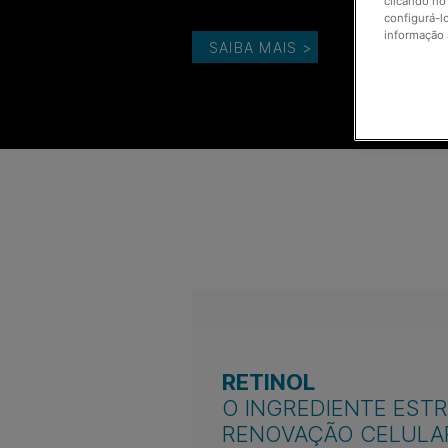
clicando no
configurá-l
informação 
SAIBA MAIS
>
RETINOL
O INGREDIENTE EST
RENOVAÇÃO CELULA