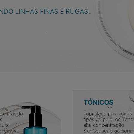
NDO LINHAS FINAS E RUGAS.
TÓNICOS
a um ácido
Formulado para todos
os
tipos de pele, os Tone
tura
alta concentração
e remove
SkinCeuticals adicion