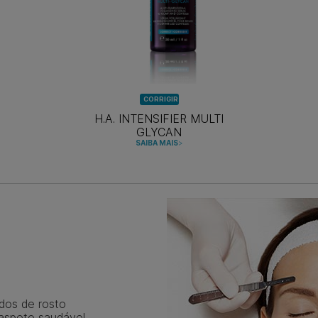
CORRIGIR
H.A. INTENSIFIER MULTI
GLYCAN
SAIBA MAIS
>
dos de rosto
 aspeto saudável