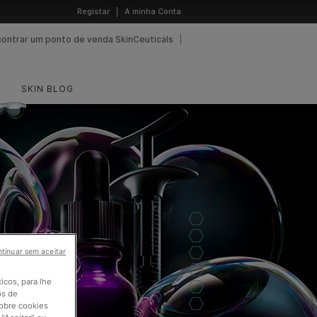
Registar
A minha Conta
contrar um ponto de venda SkinCeuticals
SKIN BLOG
tinuar sem aceitar
ticos, para lhe
os de
sobre cookies