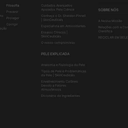
Filosofia
Cuidados Avançados
Apoiados Pela Ciência
SOBRE NÓS
Prevenir
to
Conheça o Dr. Sheldon Pinnell
Proteger
| SkinCeuticals
A Nossa Missão
Corrigir
Especialista em Antioxidantes
Relações com a Co
ação
Científica
Ensaios Clínicos |
SkinCeuticals
RECICLAR EM BEL
O nosso compromisso
PELE EXPLICADA
Anatomia e Fisiologia da Pele
Tipos de Pele e Problemáticas
da Pele | SkinCeuticals
Envelhecimento Cutâneo
Devido a Fatores
Atmosféricos
Dicionário de Ingredientes