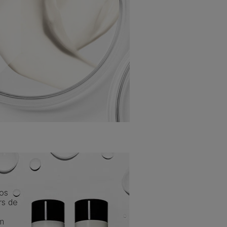
 os
rs de
am