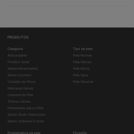
PRODUTOS
Categoria
Tipo de pele
Antioxidante
Pele Normal
Protetor Solar
Pele Oleosa
Antienvelhecimento
Pele Mista
Sérum Corretor
Pele Seca
Cuidado de Olhos
Pele Sensível
Máscaras faciais
Limpeza de Pele
Tónicos faciais
Hidratantes para a Pele
Sérum Ácido Hialurónico
Sérum Vitamina C rosto
Problemática da pele
Filosofia