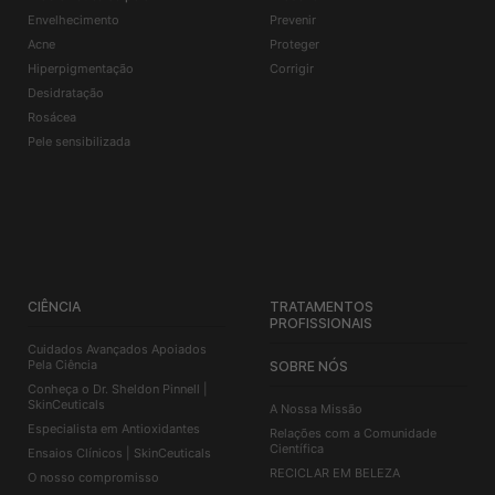
Envelhecimento
Prevenir
Acne
Proteger
Hiperpigmentação
Corrigir
Desidratação
Rosácea
Pele sensibilizada
CIÊNCIA
TRATAMENTOS
PROFISSIONAIS
Cuidados Avançados Apoiados
Pela Ciência
SOBRE NÓS
Conheça o Dr. Sheldon Pinnell |
SkinCeuticals
A Nossa Missão
Especialista em Antioxidantes
Relações com a Comunidade
Científica
Ensaios Clínicos | SkinCeuticals
RECICLAR EM BELEZA
O nosso compromisso