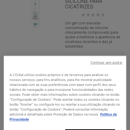
SILICONE PARA
CICATRIZES
Um gel com elevada
concentração de silicone
clinicamente comprovado para
ajudar a melhorar a aparência de
cicatrizes recentes e das já
existentes.
TIPO DE PELE >
Continuar sem aceitar
ANTIOXIDANT LIP
A L'Oréal utiliza cookies próprios e de terceiros para analisar os
nossos serviços, para fins analíticos, para lhe mostrar publicidade
REPAIR
relacionada com as suas preferências com base num perfil dos seus
hábitos de navegação e para incorporar funcionalidades das redes
sociais. Pode obter mais informações sobre cookies clicando no botão
Tratamento reconstituinte para
"Configuração de Cookies". Pode aceitar todos os cookies clicando no
lábios danificados e/ou
botão "Aceitar" ou configurá-los ou rejeitar a sua utilização clicando no
envelhecidos
botão "Configuração de Cookies". Poderá consultar informação
adicional e detalhada sobre Proteção de Dados na nossa
Política de
TIPO DE PELE >
Privacidade