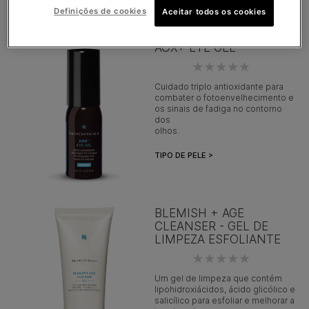
Definições de cookies
Aceitar todos os cookies
AOX+ EYE GEL
Cuidado triplo antioxidante para
combater o fotoenvelhecimento e
os sinais de fadiga no contorno
dos
olhos.
TIPO DE PELE >
BLEMISH + AGE
CLEANSER - GEL DE
LIMPEZA ESFOLIANTE
Um gel de limpeza que contém
lipohidroxiácidos, ácido glicólico e
salicílico para esfoliar e melhorar a