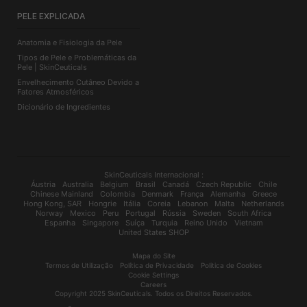
PELE EXPLICADA
Anatomia e Fisiologia da Pele
Tipos de Pele e Problemáticas da
Pele | SkinCeuticals
Envelhecimento Cutâneo Devido a
Fatores Atmosféricos
Dicionário de Ingredientes
SkinCeuticals Internacional :
Áustria
Australia
Belgium
Brasil
Canadá
Czech Republic
Chile
Chinese Mainland
Colombia
Denmark
França
Alemanha
Greece
Hong Kong, SAR
Hongrie
Itália
Coreia
Lebanon
Malta
Netherlands
Norway
Mexico
Peru
Portugal
Rússia
Sweden
South Africa
Espanha
Singapore
Suíça
Turquia
Reino Unido
Vietnam
United States SHOP
Mapa do Site
Termos de Utilização
Política de Privacidade
Politica de Cookies
Cookie Settings
Careers
Copyright 2025 SkinCeuticals. Todos os Direitos Reservados.