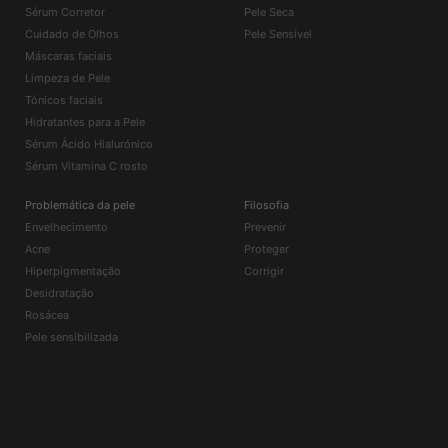
Sérum Corretor
Pele Seca
Cuidado de Olhos
Pele Sensível
Máscaras faciais
Limpeza de Pele
Tónicos faciais
Hidratantes para a Pele
Sérum Ácido Hialurónico
Sérum Vitamina C rosto
Problemática da pele
Filosofia
Envelhecimento
Prevenir
Acne
Proteger
Hiperpigmentação
Corrigir
Desidratação
Rosácea
Pele sensibilizada