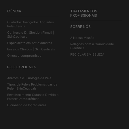
CIÊNCIA
TRATAMENTOS
PROFISSIONAIS
Cuidados Avançados Apoiados
Pela Ciência
SOBRE NÓS
Conheça o Dr. Sheldon Pinnell |
SkinCeuticals
A Nossa Missão
Especialista em Antioxidantes
Relações com a Comunidade
Científica
Ensaios Clínicos | SkinCeuticals
RECICLAR EM BELEZA
O nosso compromisso
PELE EXPLICADA
Anatomia e Fisiologia da Pele
Tipos de Pele e Problemáticas da
Pele | SkinCeuticals
Envelhecimento Cutâneo Devido a
Fatores Atmosféricos
Dicionário de Ingredientes