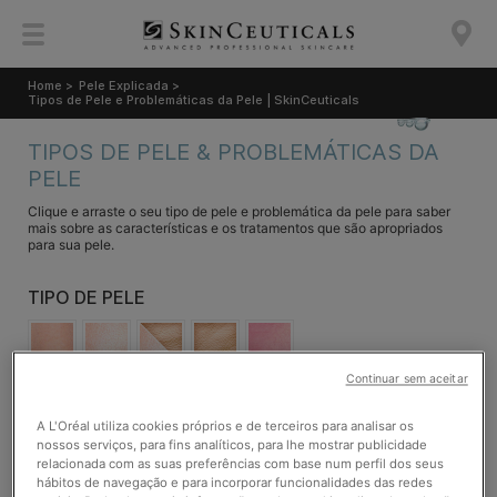
Home >
Pele Explicada >
Tipos de Pele e Problemáticas da Pele | SkinCeuticals
TIPOS DE PELE & PROBLEMÁTICAS DA
PELE
Clique e arraste o seu tipo de pele e problemática da pele para saber
mais sobre as características e os tratamentos que são apropriados
para sua pele.
TIPO DE PELE
Continuar sem aceitar
PELE
PELE NORMAL
PELE OLEOSA
PELE MISTA
PELE SECA
SENSÍVEL
A L'Oréal utiliza cookies próprios e de terceiros para analisar os
PROBLEMÁTICAS DA PELE
nossos serviços, para fins analíticos, para lhe mostrar publicidade
relacionada com as suas preferências com base num perfil dos seus
hábitos de navegação e para incorporar funcionalidades das redes