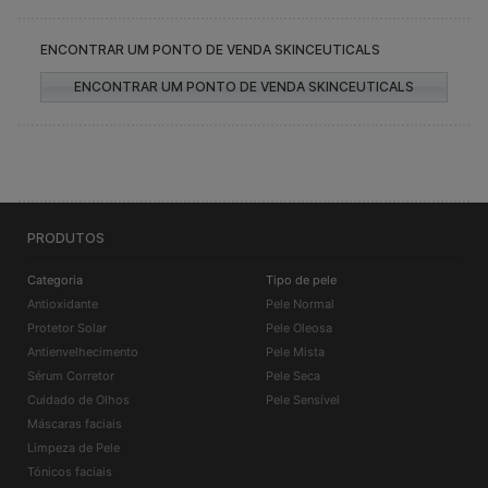
ENCONTRAR UM PONTO DE VENDA SKINCEUTICALS
ENCONTRAR UM PONTO DE VENDA SKINCEUTICALS
PRODUTOS
Categoria
Tipo de pele
Antioxidante
Pele Normal
Protetor Solar
Pele Oleosa
Antienvelhecimento
Pele Mista
Sérum Corretor
Pele Seca
Cuidado de Olhos
Pele Sensível
Máscaras faciais
Limpeza de Pele
Tónicos faciais