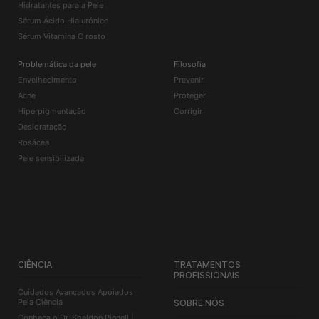
Hidratantes para a Pele
Sérum Ácido Hialurónico
Sérum Vitamina C rosto
Problemática da pele
Filosofia
Envelhecimento
Prevenir
Acne
Proteger
Hiperpigmentação
Corrigir
Desidratação
Rosácea
Pele sensibilizada
CIÊNCIA
TRATAMENTOS
PROFISSIONAIS
Cuidados Avançados Apoiados
Pela Ciência
SOBRE NÓS
Conheça o Dr. Sheldon Pinnell |