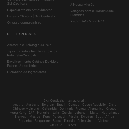
SkinCeuticals
A Nossa Missão
Especialista em Antioxidantes
Relações com a Comunidade
Científica
Ensaios Clínicos | SkinCeuticals
RECICLAR EM BELEZA
O nosso compromisso
PELE EXPLICADA
Anatomia e Fisiologia da Pele
Tipos de Pele e Problemáticas da
Pele | SkinCeuticals
Envelhecimento Cutâneo Devido a
Fatores Atmosféricos
Dicionário de Ingredientes
SkinCeuticals Internacional :
Áustria
Australia
Belgium
Brasil
Canadá
Czech Republic
Chile
Chinese Mainland
Colombia
Denmark
França
Alemanha
Greece
Hong Kong, SAR
Hongrie
Itália
Coreia
Lebanon
Malta
Netherlands
Norway
Mexico
Peru
Portugal
Rússia
Sweden
South Africa
Espanha
Singapore
Suíça
Turquia
Reino Unido
Vietnam
United States SHOP