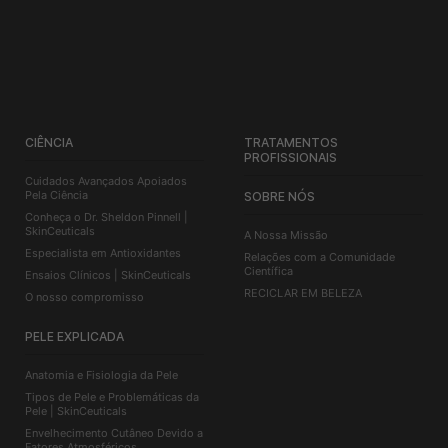
CIÊNCIA
TRATAMENTOS
PROFISSIONAIS
Cuidados Avançados Apoiados
Pela Ciência
SOBRE NÓS
Conheça o Dr. Sheldon Pinnell |
SkinCeuticals
A Nossa Missão
Especialista em Antioxidantes
Relações com a Comunidade
Científica
Ensaios Clínicos | SkinCeuticals
RECICLAR EM BELEZA
O nosso compromisso
PELE EXPLICADA
Anatomia e Fisiologia da Pele
Tipos de Pele e Problemáticas da
Pele | SkinCeuticals
Envelhecimento Cutâneo Devido a
Fatores Atmosféricos