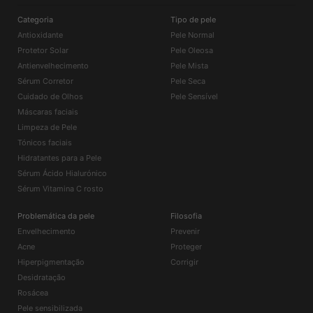
Categoria
Tipo de pele
Antioxidante
Pele Normal
Protetor Solar
Pele Oleosa
Antienvelhecimento
Pele Mista
Sérum Corretor
Pele Seca
Cuidado de Olhos
Pele Sensível
Máscaras faciais
Limpeza de Pele
Tónicos faciais
Hidratantes para a Pele
Sérum Ácido Hialurónico
Sérum Vitamina C rosto
Problemática da pele
Filosofia
Envelhecimento
Prevenir
Acne
Proteger
Hiperpigmentação
Corrigir
Desidratação
Rosácea
Pele sensibilizada