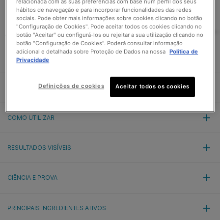
si
relacionada com as suas preferências com base num perfil dos seus
hábitos de navegação e para incorporar funcionalidades das redes
sociais. Pode obter mais informações sobre cookies clicando no botão
"Configuração de Cookies". Pode aceitar todos os cookies clicando no
Garanta que os seus produtos SkinCeuticals são
autênticos
botão "Aceitar" ou configurá-los ou rejeitar a sua utilização clicando no
Descubra mais.
botão "Configuração de Cookies". Poderá consultar informação
adicional e detalhada sobre Proteção de Dados na nossa
Política de
Privacidade
Definições de cookies
Aceitar todos os cookies
DETALHES DO PRODUTO
COMO UTILIZAR
RESULTADOS VISÍVEIS
CIÊNCIA E PROVA
PRINCIPAIS INGREDIENTES ATIVOS