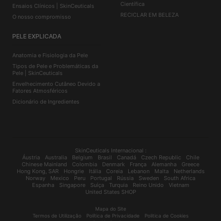
Científica
Ensaios Clínicos | SkinCeuticals
RECICLAR EM BELEZA
O nosso compromisso
PELE EXPLICADA
Anatomia e Fisiologia da Pele
Tipos de Pele e Problemáticas da
Pele | SkinCeuticals
Envelhecimento Cutâneo Devido a
Fatores Atmosféricos
Dicionário de Ingredientes
SkinCeuticals Internacional :
Áustria
Australia
Belgium
Brasil
Canadá
Czech Republic
Chile
Chinese Mainland
Colombia
Denmark
França
Alemanha
Greece
Hong Kong, SAR
Hongrie
Itália
Coreia
Lebanon
Malta
Netherlands
Norway
Mexico
Peru
Portugal
Rússia
Sweden
South Africa
Espanha
Singapore
Suíça
Turquia
Reino Unido
Vietnam
United States SHOP
Mapa do Site
Termos de Utilização
Política de Privacidade
Politica de Cookies