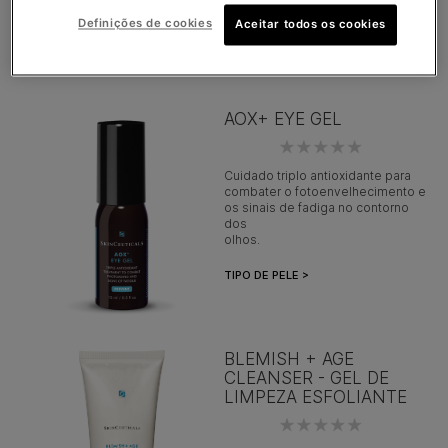
TIPO DE PELE >
Definições de cookies
Aceitar todos os cookies
AOX+ EYE GEL
Cuidado triplo antioxidante para
combater o fotoenvelhecimento e
os sinais de fadiga no contorno
dos
olhos.
TIPO DE PELE >
BLEMISH + AGE
CLEANSER - GEL DE
LIMPEZA ESFOLIANTE