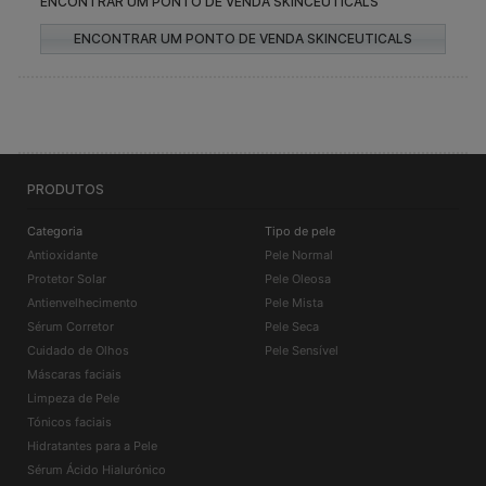
ENCONTRAR UM PONTO DE VENDA SKINCEUTICALS
ENCONTRAR UM PONTO DE VENDA SKINCEUTICALS
PRODUTOS
Categoria
Tipo de pele
Antioxidante
Pele Normal
Protetor Solar
Pele Oleosa
Antienvelhecimento
Pele Mista
Sérum Corretor
Pele Seca
Cuidado de Olhos
Pele Sensível
Máscaras faciais
Limpeza de Pele
Tónicos faciais
Hidratantes para a Pele
Sérum Ácido Hialurónico