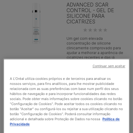
ADVANCED SCAR
CONTROL - GEL DE
SILICONE PARA
CICATRIZES
Um gel com elevada
concentração de silicone
clinicamente comprovado para
ajudar a melhorar a aparência de
cicatrizes recentes e das já
existentes.
Continuar sem aceitar
TIPO DE PELE >
A L'Oréal utiliza cookies próprios e de terceiros para analisar os
nossos serviços, para fins analíticos, para lhe mostrar publicidade
relacionada com as suas preferências com base num perfil dos seus
ANTIOXIDANT LIP
hábitos de navegação e para incorporar funcionalidades das redes
REPAIR
sociais. Pode obter mais informações sobre cookies clicando no botão
"Configuração de Cookies". Pode aceitar todos os cookies clicando no
botão "Aceitar" ou configurá-los ou rejeitar a sua utilização clicando no
botão "Configuração de Cookies". Poderá consultar informação
Tratamento reconstituinte para
lábios danificados e/ou
adicional e detalhada sobre Proteção de Dados na nossa
Política de
envelhecidos
Privacidade