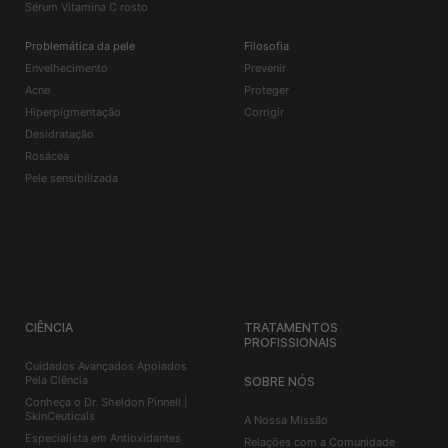
Sérum Vitamina C rosto
Problemática da pele
Filosofia
Envelhecimento
Prevenir
Acne
Proteger
Hiperpigmentação
Corrigir
Desidratação
Rosácea
Pele sensibilizada
CIÊNCIA
TRATAMENTOS
PROFISSIONAIS
Cuidados Avançados Apoiados
Pela Ciência
SOBRE NÓS
Conheça o Dr. Sheldon Pinnell |
SkinCeuticals
A Nossa Missão
Especialista em Antioxidantes
Relações com a Comunidade