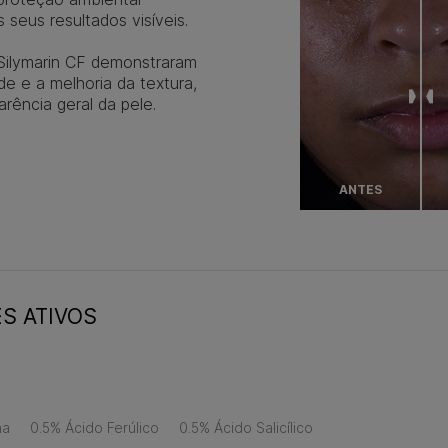
seus resultados visíveis.
Silymarin CF demonstraram
e e a melhoria da textura,
arência geral da pele.
ANTES
ES ATIVOS
na
0.5% Ácido Ferúlico
0.5% Ácido Salicílico