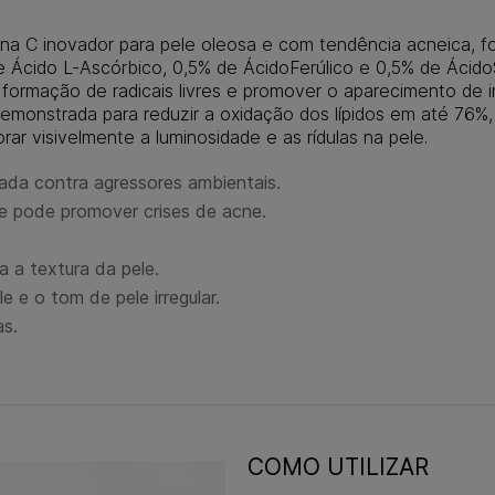
na C inovador para pele oleosa e com tendência acneica, f
 Ácido L-Ascórbico, 0,5% de ÁcidoFerúlico e 0,5% de ÁcidoSal
a formação de radicais livres e promover o aparecimento de 
emonstrada para reduzir a oxidação dos lípidos em até 76%
rar visivelmente a luminosidade e as rídulas na pele.
ada contra agressores ambientais.
ue pode promover crises de acne.
 a textura da pele.
e e o tom de pele irregular.
as.
COMO UTILIZAR