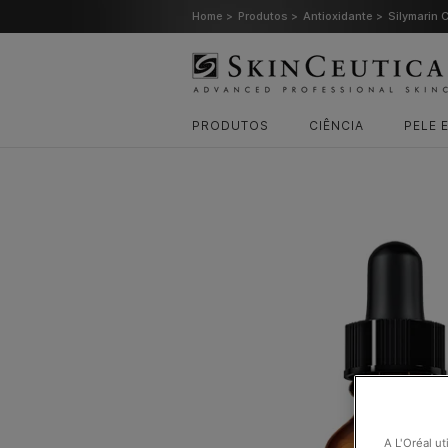
Home >
Produtos >
Antioxidante >
Silymarin 
PRODUTOS
CIÊNCIA
PELE 
A L'Oréal ut