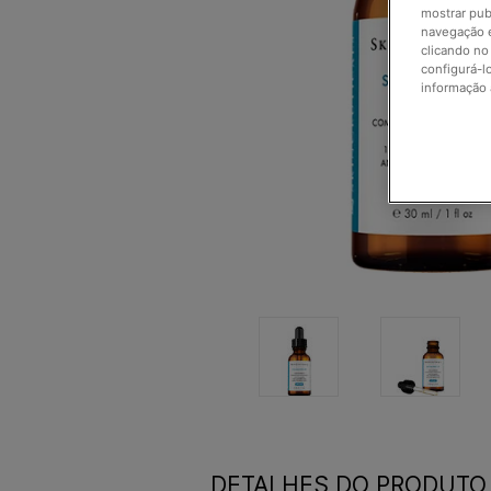
mostrar pub
navegação e
clicando no
configurá-l
informação 
DETALHES DO PRODUTO