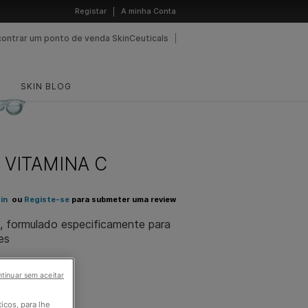
Registar
A minha Conta
contrar um ponto de venda SkinCeuticals
SKIN BLOG
 VITAMINA C
in
ou
Registe-se
para submeter uma review
, formulado especificamente para
es
tinuar sem aceitar
e
ticos, para lhe