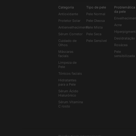
Categoria
Tipo de pele
Problemática
da pele
Antioxidante
Pele Normal
Envelhecimen
Protetor Solar
Pele Oleosa
Acne
Antienvelhecimento
Pele Mista
Hiperpigment
Sérum Corretor
Pele Seca
Desidratação
Cuidado de
Pele Sensível
Olhos
Rosácea
Máscaras
Pele
faciais
sensibilizada
Limpeza de
Pele
Tónicos faciais
Hidratantes
para a Pele
Sérum Ácido
Hialurónico
Sérum Vitamina
C rosto