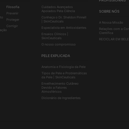
PROFISSIONAIS
Filosofia
Cuidados Avançados
Apoiados Pela Ciência
SOBRE NÓS
Prevenir
to
Conheça o Dr. Sheldon Pinnell
Proteger
| SkinCeuticals
A Nossa Missão
Corrigir
Especialista em Antioxidantes
Relações com a Co
ação
Científica
Ensaios Clínicos |
SkinCeuticals
RECICLAR EM BEL
O nosso compromisso
PELE EXPLICADA
Anatomia e Fisiologia da Pele
Tipos de Pele e Problemáticas
da Pele | SkinCeuticals
Envelhecimento Cutâneo
Devido a Fatores
Atmosféricos
Dicionário de Ingredientes