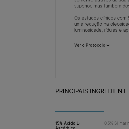
superior, mas também dos 
Os estudos clínicos com 
uma redução na oleosidad
luminosidade, rídulas e ap
Ver o Protocolo
PRINCIPAIS INGREDIENT
15% Ácido L-
0.5% Silimari
Ascórbico