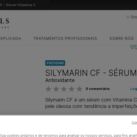
CF - Sérum Vitamina C
En
EXPLICADA
TRATAMENTOS PROFISSIONAIS
SOBRE NÓS
PREVENIR
SILYMARIN CF - SÉRUM
Antioxidante
0 comentário
Log
Silymarin CF é um sérum com Vitamina C
pele oleosa com tendência a imperfeiçõ
Pele Oleosa,
Pele Mista
TIPO DE PELE
Con
Envelhecimento,
Acn
PREOCUPAÇÃO DE PELE
Descubra mais sobre tipos e preocupações de pele
iliza cookies próprios e de terceiros para analisar os nossos serviços, para fins analí