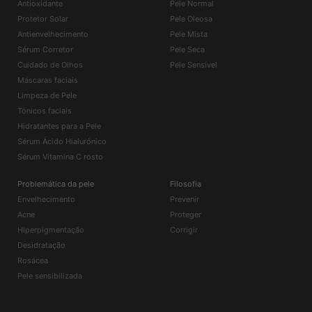
Antioxidante
Pele Normal
Protetor Solar
Pele Oleosa
Antienvelhecimento
Pele Mista
Sérum Corretor
Pele Seca
Cuidado de Olhos
Pele Sensível
Máscaras faciais
Limpeza de Pele
Tónicos faciais
Hidratantes para a Pele
Sérum Ácido Hialurónico
Sérum Vitamina C rosto
Problemática da pele
Filosofia
Envelhecimento
Prevenir
Acne
Proteger
Hiperpigmentação
Corrigir
Desidratação
Rosácea
Pele sensibilizada