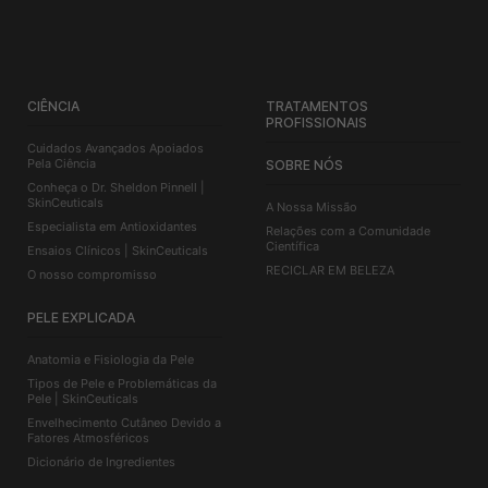
CIÊNCIA
TRATAMENTOS
PROFISSIONAIS
Cuidados Avançados Apoiados
Pela Ciência
SOBRE NÓS
Conheça o Dr. Sheldon Pinnell |
SkinCeuticals
A Nossa Missão
Especialista em Antioxidantes
Relações com a Comunidade
Científica
Ensaios Clínicos | SkinCeuticals
RECICLAR EM BELEZA
O nosso compromisso
PELE EXPLICADA
Anatomia e Fisiologia da Pele
Tipos de Pele e Problemáticas da
Pele | SkinCeuticals
Envelhecimento Cutâneo Devido a
Fatores Atmosféricos
Dicionário de Ingredientes