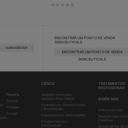
ENCONTRAR UM PONTO DE VENDA
SKINCEUTICALS
SUBSCREVER
ENCONTRAR UM PONTO DE VENDA
SKINCEUTICALS
CIÊNCIA
TRATAMENTOS
PROFISSIONAIS
Filosofia
Cuidados Avançados
Apoiados Pela Ciência
SOBRE NÓS
Prevenir
to
Conheça o Dr. Sheldon Pinnell
Proteger
| SkinCeuticals
A Nossa Missão
Corrigir
Especialista em Antioxidantes
Relações com a Co
ação
Científica
Ensaios Clínicos |
SkinCeuticals
RECICLAR EM BEL