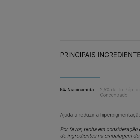
PRINCIPAIS INGREDIENT
5% Niacinamida
2,5% de Tri-Péptid
Concentrado
Ajuda a reduzir a hiperpigmentação
Por favor, tenha em consideração q
de ingredientes na embalagem do s