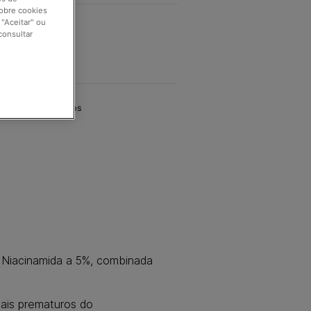
sobre cookies
"Aceitar" ou
consultar
cals são autênticos
 Niacinamida a 5%, combinada
nais prematuros do