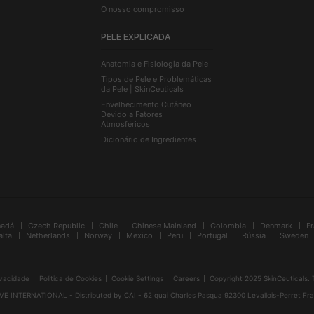
O nosso compromisso
PELE EXPLICADA
Anatomia e Fisiologia da Pele
Tipos de Pele e Problemáticas
da Pele | SkinCeuticals
Envelhecimento Cutâneo
Devido a Fatores
Atmosféricos
Dicionário de Ingredientes
nadá
Czech Republic
Chile
Chinese Mainland
Colombia
Denmark
F
lta
Netherlands
Norway
Mexico
Peru
Portugal
Rússia
Sweden
ivacidade
Politica de Cookies
Cookie Settings
Careers
Copyright 2025 SkinCeuticals. 
TERNATIONAL - Distributed by CAI - 62 quai Charles Pasqua 92300 Levallois-Perret Fr