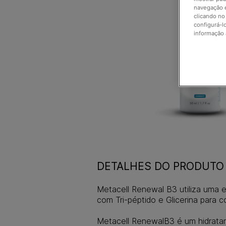
navegação e
clicando no
configurá-l
informação 
DETALHES DO PRODUTO
Metacell Renewal B3 utiliza uma
com Tri-péptido e Glicerina para co
Metacell RenewalB3 é um hidratant