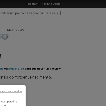
Registar
A minha Conta
contrar um ponto de venda SkinCeuticals
SKIN BLOG
3
in
ou
Registe-se
para submeter uma review
 sinais do fotoenvelhecimento.
ista,
Pele Seca
dratação
tinuar sem aceitar
ticos, para lhe
os de