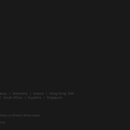
rança
Alemanha
Greece
Hong Kong, SAR
South Africa
Espanha
Singapore
Todos os Direitos Reservados.
ance