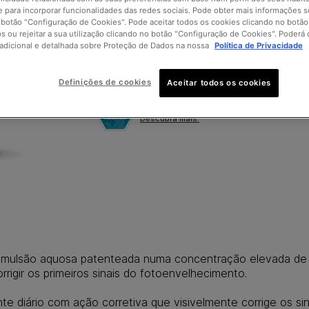
 para incorporar funcionalidades das redes sociais. Pode obter mais informações 
 botão "Configuração de Cookies". Pode aceitar todos os cookies clicando no botão 
os ou rejeitar a sua utilização clicando no botão "Configuração de Cookies". Poderá 
adicional e detalhada sobre Proteção de Dados na nossa
Política de Privacidade
Encontre uma farmácia perto de si
Definições de cookies
Aceitar todos os cookies
Garanta que os seus produtos SkinCeuti
Descubra mais.
 emulsão aquosa patenteada numa concentração elevada de
rrigir os primeiros sinais do fotoenvelhecimento.
e diário com ação corretiva que visivelmente corrige os si