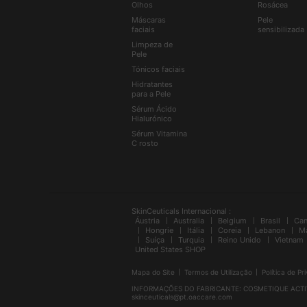
Olhos
Rosácea
Máscaras
Pele
faciais
sensibilizada
Limpeza de
Pele
Tónicos faciais
Hidratantes
para a Pele
Sérum Ácido
Hialurónico
Sérum Vitamina
C rosto
SkinCeuticals Internacional :
Áustria
Australia
Belgium
Brasil
Ca
Hongrie
Itália
Coreia
Lebanon
Ma
Suíça
Turquia
Reino Unido
Vietnam
United States SHOP
Mapa do Site
Termos de Utilização
Política de Pr
INFORMAÇÕES DO FABRICANTE: COSMETIQUE ACTIVE IN
skinceuticals@pt.oaccare.com