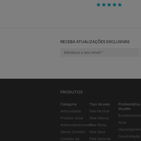
RECEBA ATUALIZAÇÕES EXCLUSIVAS
PRODUTOS
Categoria
Tipo de pele
Problemática
da pele
Antioxidante
Pele Normal
Envelhecimen
Protetor Solar
Pele Oleosa
Acne
Antienvelhecimento
Pele Mista
Hiperpigment
Sérum Corretor
Pele Seca
Desidratação
Cuidado de
Pele Sensível