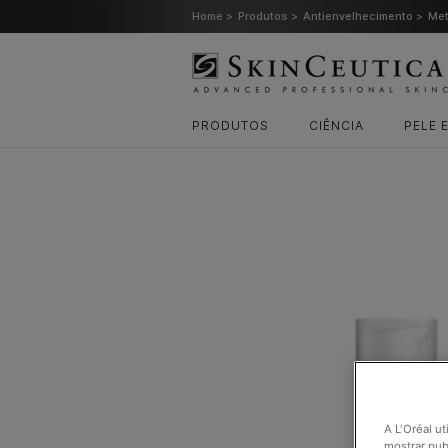
Home >
Produtos >
Antienvelhecimento >
Met
PRODUTOS
CIÊNCIA
PELE 
A L'Oréal ut
mostrar pub