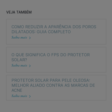
VEJA TAMBÉM
COMO REDUZIR A APARÊNCIA DOS POROS
DILATADOS: GUIA COMPLETO
Saiba mais
O QUE SIGNIFICA O FPS DO PROTETOR
SOLAR?
Saiba mais
PROTETOR SOLAR PARA PELE OLEOSA:
MELHOR ALIADO CONTRA AS MARCAS DE
ACNE
A
alergia ao sol
, ou fotodermatose, é uma reação do
Saiba mais
sistema imunitário à exposição à luz ultravioleta (UV). Para
quem sofre de
alergia ao sol, os sintomas
podem variar de
ligeiros a graves e incluem erupções cutâneas, vermelhidão,
comichão e, em casos extremos, bolhas. Estes sintomas