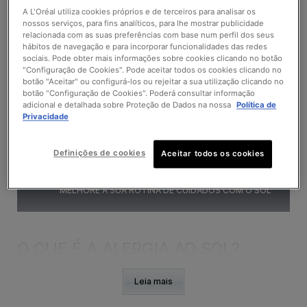
oferecer recomendações sobre como tratar e prevenir esta
A L'Oréal utiliza cookies próprios e de terceiros para analisar os
condição, com um foco especial nos produtos SkinCeuticals
nossos serviços, para fins analíticos, para lhe mostrar publicidade
que podem ajudar. É essencial compreender o impacto da
relacionada com as suas preferências com base num perfil dos seus
alergia ao so
l não só na saúde física, mas também no bem-
hábitos de navegação e para incorporar funcionalidades das redes
estar mental, uma vez que pode limitar as atividades ao ar
sociais. Pode obter mais informações sobre cookies clicando no botão
livre em dias de sol.
"Configuração de Cookies". Pode aceitar todos os cookies clicando no
botão "Aceitar" ou configurá-los ou rejeitar a sua utilização clicando no
botão "Configuração de Cookies". Poderá consultar informação
adicional e detalhada sobre Proteção de Dados na nossa
Política de
Privacidade
O QUE É A ALERGIA AO SOL?
PROTEÇÃO E TRATAMENTO: UMA ABORDAGEM
DUPLA
Definições de cookies
Aceitar todos os cookies
RECOMENDAÇÕES PARA PREVENIR A ALERGIA AO
SOL
MELHORE A SUA ROTINA DE CUIDADOS COM O SOL
O QUE É A ALERGIA AO SOL?
Leia mais