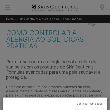
Home >
Como Controlar a Alergia ao Sol: Dicas Práticas
COMO CONTROLAR A
ALERGIA AO SOL: DICAS
PRÁTICAS
Proteja-se contra a alergia ao sol e cuide da
sua pele com os produtos de SkinCeuticals.
Fórmulas avançadas para uma pele saudável e
protegida.
Desfrutar do sol é um dos grandes prazeres da vida,
especialmente durante os meses mais quentes. No entanto,
para algumas pessoas, a exposição solar pode causar uma
condição menos conhecida, mas bastante incómoda:
a
alergia ao sol
. Este artigo procura esclarecer o que é a
Continuar sem aceitar
alergia ao sol
, identificar os sintomas das
alergias solares
e