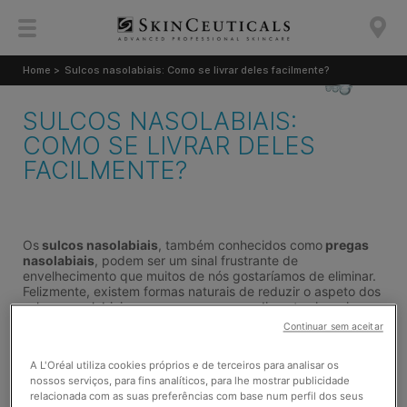
Home >
Sulcos nasolabiais: Como se livrar deles facilmente?
SULCOS NASOLABIAIS:
COMO SE LIVRAR DELES
FACILMENTE?
Os
sulcos nasolabiais
, também conhecidos como
pregas
nasolabiais
, podem ser um sinal frustrante de
envelhecimento que muitos de nós gostaríamos de eliminar.
Felizmente, existem formas naturais de reduzir o aspeto dos
sulcos nasolabiais sem recorrer a procedimentos invasivos.
Neste artigo, vamos explicar as
causas dos sulcos
Continuar sem aceitar
nasolabiais
e dar dicas sobre como se livrar deles
naturalmente.
A L'Oréal utiliza cookies próprios e de terceiros para analisar os
nossos serviços, para fins analíticos, para lhe mostrar publicidade
relacionada com as suas preferências com base num perfil dos seus