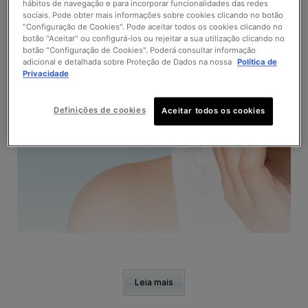
hábitos de navegação e para incorporar funcionalidades das redes
sociais. Pode obter mais informações sobre cookies clicando no botão
"Configuração de Cookies". Pode aceitar todos os cookies clicando no
botão "Aceitar" ou configurá-los ou rejeitar a sua utilização clicando no
botão "Configuração de Cookies". Poderá consultar informação
adicional e detalhada sobre Proteção de Dados na nossa
Política de
Privacidade
Definições de cookies
Aceitar todos os cookies
Leia mais
O QUE SÃO OS SULCOS NASOLABIAIS?
PORQUE É QUE AS PREGAS NASOLABIAIS