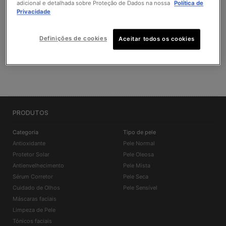
adicional e detalhada sobre Proteção de Dados na nossa
Política de
Privacidade
ENCONTRAR UM PONTO DE VENDA SKINCEUTICALS
Definições de cookies
Aceitar todos os cookies
ENCONTRAR UM PONTO DE VENDA SKINCEUTICALS
PRODUTOS
Categoria
Tipo de pele
Antioxidante
Pele Normal
Protetor Solar
Pele Oleosa
Antienvelhecimento
Pele Mista
Sérum Corretor
Pele Seca
Cuidado de Olhos
Pele Sensível
Máscaras faciais
Limpeza de Pele
Tónicos faciais