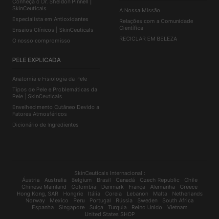
Conheça o Dr. Sheldon Pinnell |
SkinCeuticals
A Nossa Missão
Especialista em Antioxidantes
Relações com a Comunidade
Científica
Ensaios Clínicos | SkinCeuticals
RECICLAR EM BELEZA
O nosso compromisso
PELE EXPLICADA
Anatomia e Fisiologia da Pele
Tipos de Pele e Problemáticas da
Pele | SkinCeuticals
Envelhecimento Cutâneo Devido a
Fatores Atmosféricos
Dicionário de Ingredientes
SkinCeuticals Internacional :
Áustria
Australia
Belgium
Brasil
Canadá
Czech Republic
Chile
Chinese Mainland
Colombia
Denmark
França
Alemanha
Greece
Hong Kong, SAR
Hongrie
Itália
Coreia
Lebanon
Malta
Netherlands
Norway
Mexico
Peru
Portugal
Rússia
Sweden
South Africa
Espanha
Singapore
Suíça
Turquia
Reino Unido
Vietnam
United States SHOP