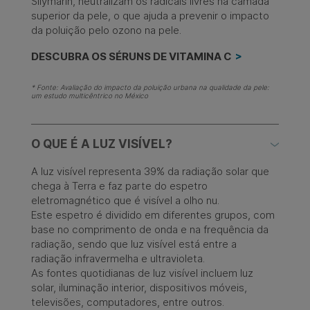
Silymarin, neutralizam os radicais livres na camada
superior da pele, o que ajuda a prevenir o impacto
da poluição pelo ozono na pele.
DESCUBRA OS SÉRUNS DE VITAMINA C
* Fonte: Avaliação do impacto da poluição urbana na qualidade da pele:
um estudo multicêntrico no México
O QUE É A LUZ VISÍVEL?
A luz visível representa 39% da radiação solar que
chega à Terra e faz parte do espetro
eletromagnético que é visível a olho nu. ​
Este espetro é dividido em diferentes grupos, com
base no comprimento de onda e na frequência da
radiação, sendo que luz visível está entre a
radiação infravermelha e ultravioleta. ​
As fontes quotidianas de luz visível incluem luz
solar, iluminação interior, dispositivos móveis,
televisões, computadores, entre outros.