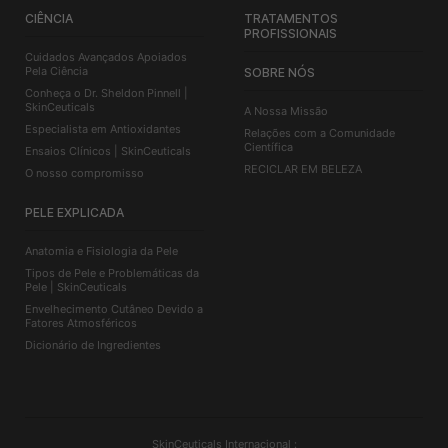
CIÊNCIA
TRATAMENTOS
PROFISSIONAIS
Cuidados Avançados Apoiados
Pela Ciência
SOBRE NÓS
Conheça o Dr. Sheldon Pinnell |
SkinCeuticals
A Nossa Missão
Especialista em Antioxidantes
Relações com a Comunidade
Científica
Ensaios Clínicos | SkinCeuticals
RECICLAR EM BELEZA
O nosso compromisso
PELE EXPLICADA
Anatomia e Fisiologia da Pele
Tipos de Pele e Problemáticas da
Pele | SkinCeuticals
Envelhecimento Cutâneo Devido a
Fatores Atmosféricos
Dicionário de Ingredientes
SkinCeuticals Internacional :