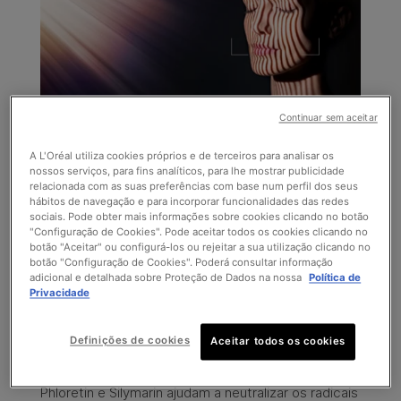
Continuar sem aceitar
A L'Oréal utiliza cookies próprios e de terceiros para analisar os
nossos serviços, para fins analíticos, para lhe mostrar publicidade
A SOLUÇÃO COMEÇA AQUI
relacionada com as suas preferências com base num perfil dos seus
hábitos de navegação e para incorporar funcionalidades das redes
sociais. Pode obter mais informações sobre cookies clicando no botão
Os protetores solares são a primeira linha de
"Configuração de Cookies". Pode aceitar todos os cookies clicando no
defesa para proteger a pele dos agressores
botão "Aceitar" ou configurá-los ou rejeitar a sua utilização clicando no
externos indutores de radicais livres. No entanto,
botão "Configuração de Cookies". Poderá consultar informação
adicional e detalhada sobre Proteção de Dados na nossa
Política de
os filtros presentes nos protetores solares só
Privacidade
conseguem proteger a pele dos radicais livres até
55%, pelo que a utilização de antioxidantes é
essencial.
Definições de cookies
Aceitar todos os cookies
Os antioxidantes de SkinCeuticals, C E Ferulic,
Phloretin e Silymarin ajudam a neutralizar os radicais