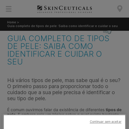
Home >
Guia completo de tipos de pele: Saiba como identificar e cuidar o seu
GUIA COMPLETO DE TIPOS
DE PELE: SAIBA COMO
IDENTIFICAR E CUIDAR O
SEU
Há vários tipos de pele, mas sabe qual é o seu?
O primeiro passo para proporcionar todo o
cuidado que a sua pele precisa é identificar o
seu tipo de pele.
É comum ouvirmos falar da existência de diferentes
tipos de
pele
. E embora seja um tópico sobre o qual existe bastante
informação disponível, por vezes é difícil conseguir
Continuar sem aceitar
identificar em que categoria se encaixa a nossa pele. A