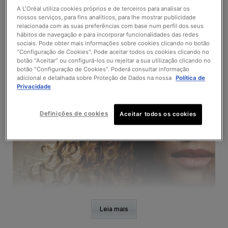
importância de sabermos distinguir e identificar o nosso
tipo
de pele
vai conduzir à escolha dos produtos adequados
A L'Oréal utiliza cookies próprios e de terceiros para analisar os
para a rotina de skincare que vão de encontro às
nossos serviços, para fins analíticos, para lhe mostrar publicidade
necessidades da mesma.
relacionada com as suas preferências com base num perfil dos seus
hábitos de navegação e para incorporar funcionalidades das redes
sociais. Pode obter mais informações sobre cookies clicando no botão
"Configuração de Cookies". Pode aceitar todos os cookies clicando no
botão "Aceitar" ou configurá-los ou rejeitar a sua utilização clicando no
botão "Configuração de Cookies". Poderá consultar informação
adicional e detalhada sobre Proteção de Dados na nossa
Política de
Privacidade
Definições de cookies
Aceitar todos os cookies
Leia mais