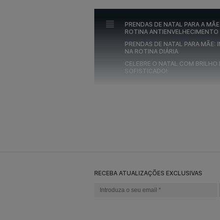
PRENDAS DE NATAL PARA A MÃE
ROTINA ANTIENVELHECIMENTO
PRENDAS DE NATAL PARA MÃE:
NA ROTINA DIÁRIA
CELEBRE O NATAL COM BRILHO
SOFISTICADO!
PRENDAS DE NATAL P
ROTINA ANTIENVELHE
As mulheres com pele madura merecem sentir-s
cuidados que é não só eficaz, como também l
com a pele, tem as opções perfeitas de
prend
seja ainda mais especial.
RECEBA ATUALIZAÇÕES EXCLUSIVAS
Hidratação intensa com um sérum de excel
Se procura
prendas para dar à mãe no natal
H.A. Intensifier Serum da SkinCeuticals,
um ver
hialurónico é como um abraço para a pele, su
galinha, pregas nasolabiais e rugas marionet