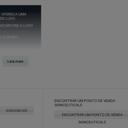
: OFEREÇA UMA
 DE LUXO
 INCORPORE O LUXO
 E CUIDADO
Leia mais
ARA A MÃE: OFEREÇA UMA
CIMENTO DE LUXO
e radiantes e confiantes. Por isso, propomos uma rotina de
uxuosa. A SkinCeuticals, a marca de excelência em cuidados
as de natal para dar à mãe
, para fazer com que o natal delas
ENCONTRAR UM PONTO DE VENDA
ência
SKINCEUTICALS
SUBSCREVER
, relacionadas com skincare, inicie a jornada de cuidados com o
ENCONTRAR UM PONTO DE VENDA
dadeiro elixir da juventude. Este sérum enriquecido com ácido
avizando rugas e linhas finas. O aparecimento de rugas, pés-de-
SKINCEUTICALS
e também é atenuado, contribuindo assim para formar uma espécie