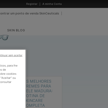
Registar
A minha Conta
contrar um ponto de venda SkinCeuticals
SKIN BLOG
tinuar sem aceitar
ticos, para lhe
 TAMBÉM
os de
sobre cookies
"Aceitar" ou
OS MELHORES
consultar
CREMES PARA
PELE MADURA:
ROTINA DE
SKINCARE
COMPLETA