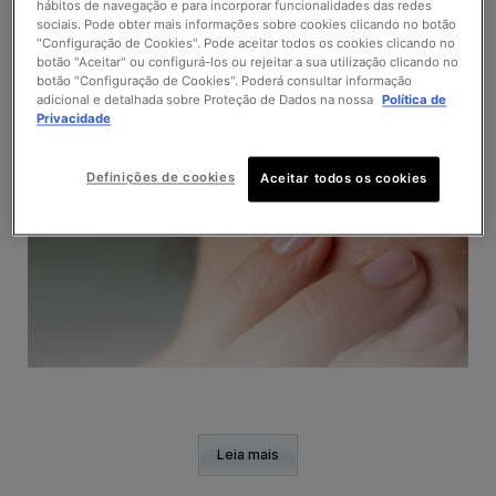
hábitos de navegação e para incorporar funcionalidades das redes
sociais. Pode obter mais informações sobre cookies clicando no botão
"Configuração de Cookies". Pode aceitar todos os cookies clicando no
botão "Aceitar" ou configurá-los ou rejeitar a sua utilização clicando no
botão "Configuração de Cookies". Poderá consultar informação
adicional e detalhada sobre Proteção de Dados na nossa
Política de
Privacidade
Definições de cookies
Aceitar todos os cookies
Leia mais
PORQUE SURGEM MANCHAS NO ROSTO?
TIPOS DE MANCHAS NO ROSTO